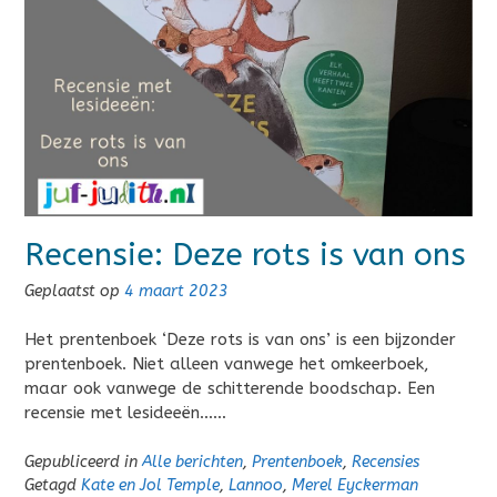
Recensie: Deze rots is van ons
Geplaatst op
4 maart 2023
Het prentenboek ‘Deze rots is van ons’ is een bijzonder
prentenboek. Niet alleen vanwege het omkeerboek,
maar ook vanwege de schitterende boodschap. Een
recensie met lesideeën……
Gepubliceerd in
Alle berichten
,
Prentenboek
,
Recensies
Getagd
Kate en Jol Temple
,
Lannoo
,
Merel Eyckerman