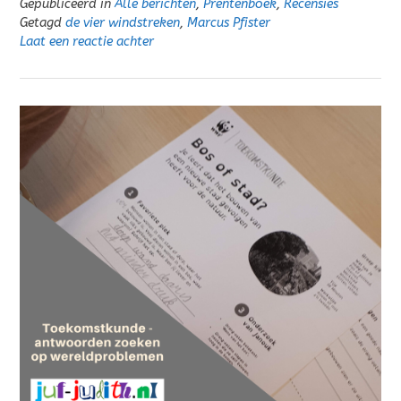
Gepubliceerd in
Alle berichten
,
Prentenboek
,
Recensies
Getagd
de vier windstreken
,
Marcus Pfister
Laat een reactie achter