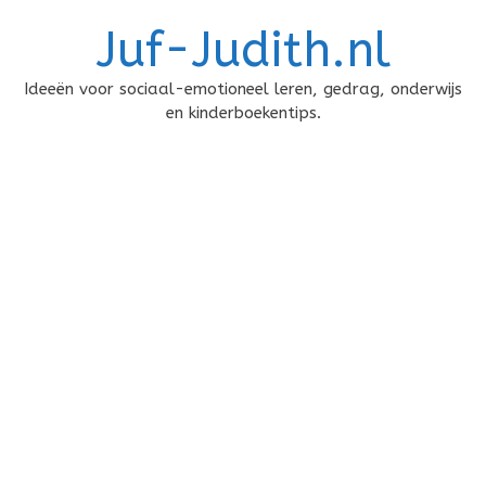
Doorgaan
Juf-Judith.nl
naar
inhoud
Ideeën voor sociaal-emotioneel leren, gedrag, onderwijs
en kinderboekentips.