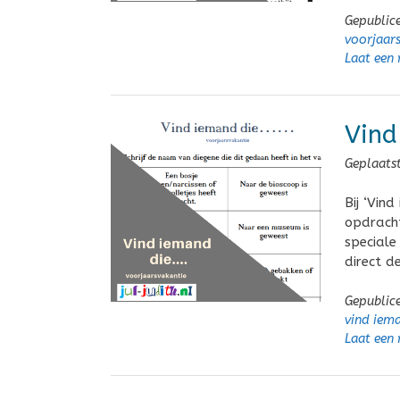
Gepublic
voorjaar
Laat een 
Vind
Geplaats
Bij ‘Vind
opdrach
speciale
direct d
Gepublic
vind iem
Laat een 