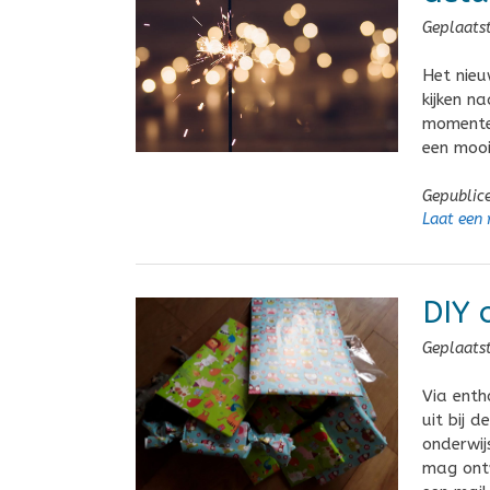
Geplaats
Het nieu
kijken n
momenten
een mooi
Gepublic
Laat een 
DIY 
Geplaats
Via enth
uit bij 
onderwij
mag ont