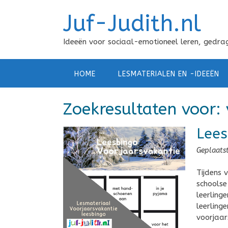
Doorgaan
Juf-Judith.nl
naar
inhoud
Ideeën voor sociaal-emotioneel leren, gedrag
HOME
LESMATERIALEN EN -IDEEËN
Zoekresultaten voor:
Lees
Geplaats
Tijdens 
schoolse
leerling
leerlinge
voorjaar