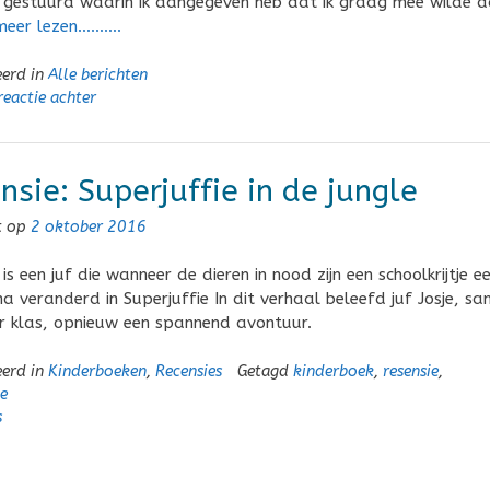
 gestuurd waarin ik aangegeven heb dat ik graag mee wilde d
meer lezen……….
eerd in
Alle berichten
reactie achter
nsie: Superjuffie in de jungle
t op
2 oktober 2016
 is een juf die wanneer de dieren in nood zijn een schoolkrijtje e
a veranderd in Superjuffie In dit verhaal beleefd juf Josje, s
 klas, opnieuw een spannend avontuur.
eerd in
Kinderboeken
,
Recensies
Getagd
kinderboek
,
resensie
,
ie
s