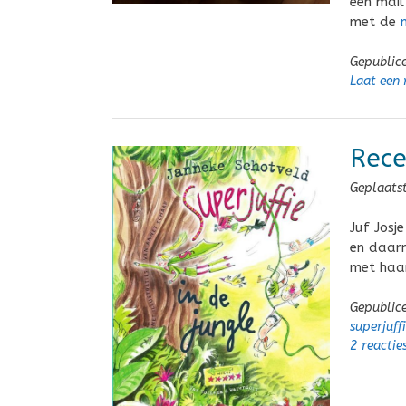
een mail
met de
Gepublic
Laat een 
Rece
Geplaats
Juf Josje
en daarn
met haar
Gepublic
superjuff
2 reactie