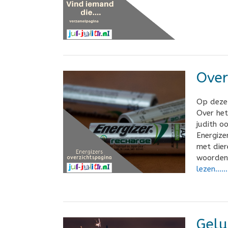
Over
Op deze 
Over het
judith o
Energize
met dier
woorden
lezen……
Gelu