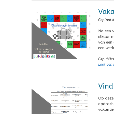
Vaka
Geplaats
Na een v
elkaar m
van een 
een werk
Gepublic
Laat een 
Vind
Op deze 
opdracht
vakantie