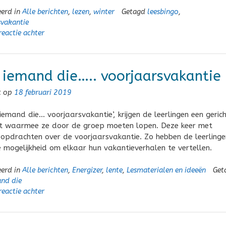
eerd in
Alle berichten
,
lezen
,
winter
Getagd
leesbingo
,
svakantie
reactie achter
 iemand die….. voorjaarsvakantie
t op
18 februari 2019
 iemand die… voorjaarsvakantie’, krijgen de leerlingen een geric
t waarmee ze door de groep moeten lopen. Deze keer met
 opdrachten over de voorjaarsvakantie. Zo hebben de leerlinge
e mogelijkheid om elkaar hun vakantieverhalen te vertellen.
eerd in
Alle berichten
,
Energizer
,
lente
,
Lesmaterialen en ideeën
Get
and die
reactie achter