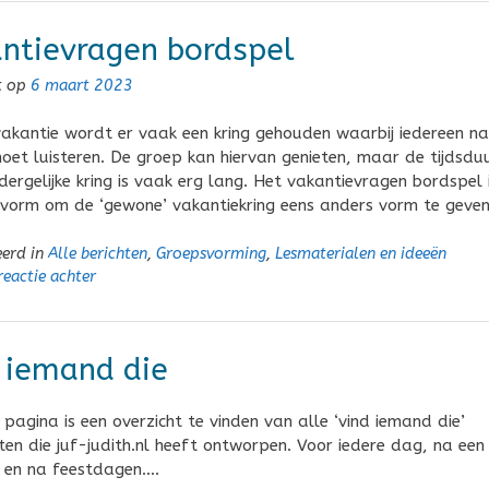
ntievragen bordspel
t op
6 maart 2023
akantie wordt er vaak een kring gehouden waarbij iedereen n
oet luisteren. De groep kan hiervan genieten, maar de tijdsdu
dergelijke kring is vaak erg lang. Het vakantievragen bordspel 
vorm om de ‘gewone’ vakantiekring eens anders vorm te geven
eerd in
Alle berichten
,
Groepsvorming
,
Lesmaterialen en ideeën
reactie achter
 iemand die
pagina is een overzicht te vinden van alle ‘vind iemand die’
en die juf-judith.nl heeft ontworpen. Voor iedere dag, na een
 en na feestdagen….