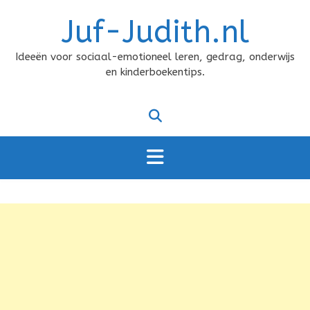
Doorgaan
Juf-Judith.nl
naar
inhoud
Ideeën voor sociaal-emotioneel leren, gedrag, onderwijs
en kinderboekentips.