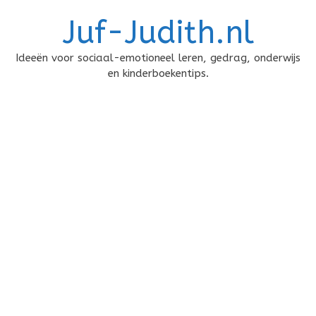
Doorgaan
Juf-Judith.nl
naar
inhoud
Ideeën voor sociaal-emotioneel leren, gedrag, onderwijs
en kinderboekentips.