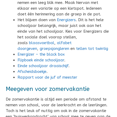
nemen een leeg blik mee. Maak hiervan met
elkaar een variatie op een kletspot. Iedereen
doet één herinnering aan de groep in de pot.
Het blijven doen van
Energizers
. Dit is het hele
schooljaar belangrijk, maar juist ook aan het
einde van het schooljaar. Kies voor Energizers die
het sociale doel voorop stellen,
zoals
blaasvoetbal
,
alfabet
doorgeven
,
groepsjongleren
en
tellen tot twintig
Energizer – the black box
Flipboek einde schooljaar
.
Einde schooljaar draaischijf
.
Afscheidsboekje
.
Rapport voor de juf of meester
Meegeven voor zomervakantie
De zomervakantie is altijd een periode om afstand te
nemen van school, voor de leerkracht en de leerlingen.
Toch is het leuk of nuttig om ook in de zomervakantie
een ‘huiswerkopdracht’ van school mee te geven aan de