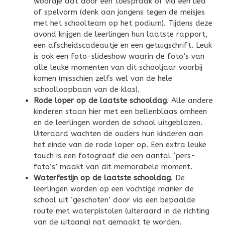
woordje dat door een toespraak of via een lied
of spelvorm (denk aan jongens tegen de meisjes
met het schoolteam op het podium). Tijdens deze
avond krijgen de leerlingen hun laatste rapport,
een afscheidscadeautje en een getuigschrift. Leuk
is ook een foto-slideshow waarin de foto’s van
alle leuke momenten van dit schooljaar voorbij
komen (misschien zelfs wel van de hele
schoolloopbaan van de klas).
Rode loper op de laatste schooldag
. Alle andere
kinderen staan hier met een bellenblaas omheen
en de leerlingen worden de school uitgeblazen.
Uiteraard wachten de ouders hun kinderen aan
het einde van de rode loper op. Een extra leuke
touch is een fotograaf die een aantal ‘pers-
foto’s’ maakt van dit memorabele moment.
Waterfestijn op de laatste schooldag
. De
leerlingen worden op een vochtige manier de
school uit ‘geschoten’ door via een bepaalde
route met waterpistolen (uiteraard in de richting
van de uitgang) nat gemaakt te worden.