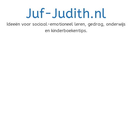
Doorgaan
Juf-Judith.nl
naar
inhoud
Ideeën voor sociaal-emotioneel leren, gedrag, onderwijs
en kinderboekentips.