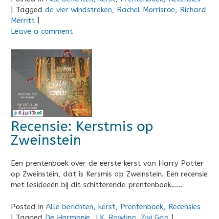
|
Tagged
de vier windstreken
,
Rachel Morrisroe
,
Richard
Merritt
|
Leave a comment
Recensie: Kerstmis op
Zweinstein
Een prentenboek over de eerste kerst van Harry Potter
op Zweinstein, dat is Kersmis op Zweinstein. Een recensie
met lesideeën bij dit schitterende prentenboek……
Posted in
Alle berichten
,
kerst
,
Prentenboek
,
Recensies
|
Tagged
De Harmonie
,
J.K. Rowling
,
Ziyi Gao
|