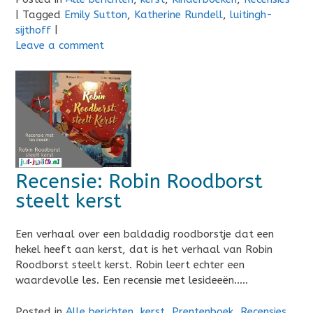
|
Tagged
Emily Sutton
,
Katherine Rundell
,
luitingh-
sijthoff
|
Leave a comment
Recensie: Robin Roodborst
steelt kerst
Een verhaal over een baldadig roodborstje dat een
hekel heeft aan kerst, dat is het verhaal van Robin
Roodborst steelt kerst. Robin leert echter een
waardevolle les. Een recensie met lesideeën…..
Posted in
Alle berichten
,
kerst
,
Prentenboek
,
Recensies