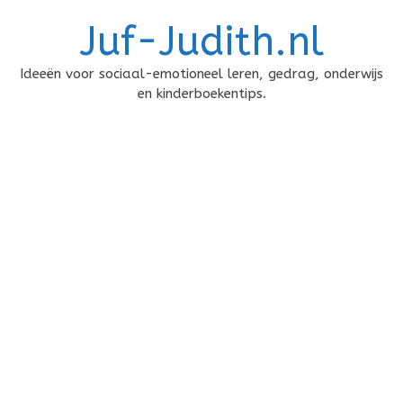
Doorgaan
Juf-Judith.nl
naar
inhoud
Ideeën voor sociaal-emotioneel leren, gedrag, onderwijs
en kinderboekentips.