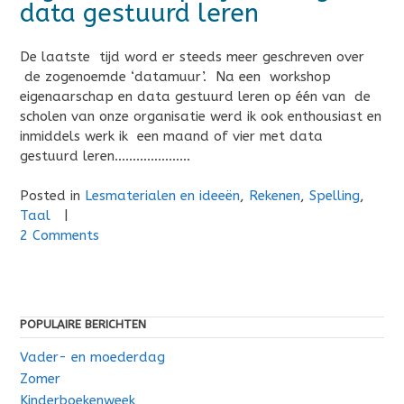
data gestuurd leren
De laatste tijd word er steeds meer geschreven over
de zogenoemde ‘datamuur’. Na een workshop
eigenaarschap en data gestuurd leren op één van de
scholen van onze organisatie werd ik ook enthousiast en
inmiddels werk ik een maand of vier met data
gestuurd leren…………………
Posted in
Lesmaterialen en ideeën
,
Rekenen
,
Spelling
,
Taal
|
2 Comments
POPULAIRE BERICHTEN
Vader- en moederdag
Zomer
Kinderboekenweek