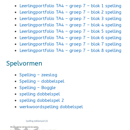
Leerlingportfolio TA4 – groep 7 – blok 1 spelling
Leerlingportfolio TA4 – groep 7 – blok 2 spelling
Leerlingportfolio TA4 – groep 7 – blok 3 spelling
Leerlingportfolio TA4 – groep 7 – blok 4 spelling
Leerlingportfolio TA4 – groep 7 – blok 5 spelling
Leerlingportfolio TA4 – groep 7 – blok 6 spelling
Leerlingportfolio TA4 – groep 7 – blok 7 spelling
Leerlingportfolio TA4 – groep 7 – blok 8 spelling
Spelvormen
Spelling – zeeslag
Spelling – dobbelspel
Spelling – Boggle
spelling dobbelspel
spelling dobbelspel 2
werkwoordspelling dobbelspel