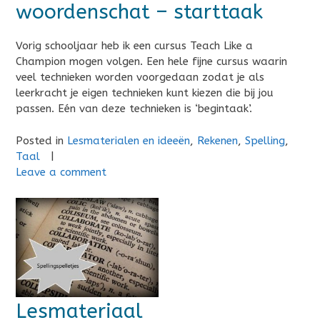
woordenschat – starttaak
Vorig schooljaar heb ik een cursus Teach Like a
Champion mogen volgen. Een hele fijne cursus waarin
veel technieken worden voorgedaan zodat je als
leerkracht je eigen technieken kunt kiezen die bij jou
passen. Eén van deze technieken is ‘begintaak’.
Posted in
Lesmaterialen en ideeën
,
Rekenen
,
Spelling
,
Taal
|
Leave a comment
Lesmateriaal