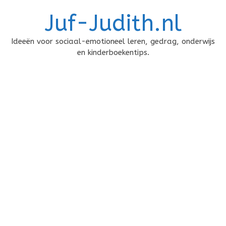
Doorgaan
Juf-Judith.nl
naar
inhoud
Ideeën voor sociaal-emotioneel leren, gedrag, onderwijs
en kinderboekentips.