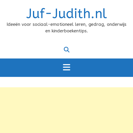
Doorgaan
Juf-Judith.nl
naar
inhoud
Ideeën voor sociaal-emotioneel leren, gedrag, onderwijs
en kinderboekentips.