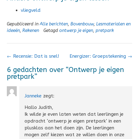
vliegveld
Gepubliceerd in
Alle berichten
,
Bovenbouw
,
Lesmaterialen en
ideeën
,
Rekenen
Getagd
ontwerp je eigen
,
pretpark
Bericht
←
Recensie: Dat is snel!
Energizer: Groepstekening
→
navigatie
6 gedachten over “
Ontwerp je eigen
pretpark
”
Janneke
zegt:
Hallo Judith,
Ik wilde je even laten weten dat leerlingen je
opdracht ‘ontwerp je eigen pretpark’ in een
plusklas aan het doen zijn. De leerlingen
mogen zelf kiezen wat ze willen doen in onze