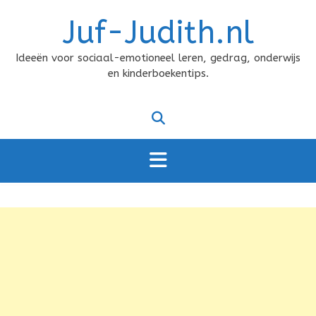
Doorgaan
Juf-Judith.nl
naar
inhoud
Ideeën voor sociaal-emotioneel leren, gedrag, onderwijs
en kinderboekentips.