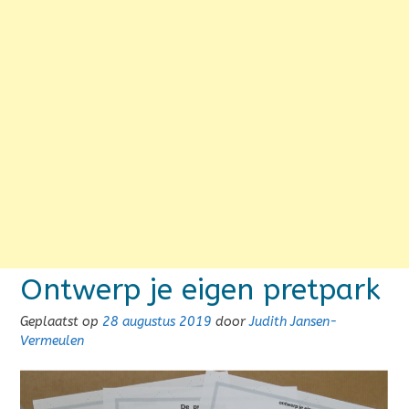
Ontwerp je eigen pretpark
Geplaatst op
28 augustus 2019
door
Judith Jansen-
Vermeulen