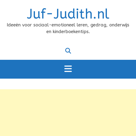
Doorgaan
Juf-Judith.nl
naar
inhoud
Ideeën voor sociaal-emotioneel leren, gedrag, onderwijs
en kinderboekentips.