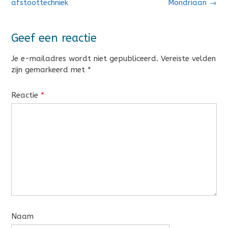
navigatie
afstoottechniek
Mondriaan
→
Geef een reactie
Je e-mailadres wordt niet gepubliceerd.
Vereiste velden
zijn gemarkeerd met
*
Reactie
*
Naam