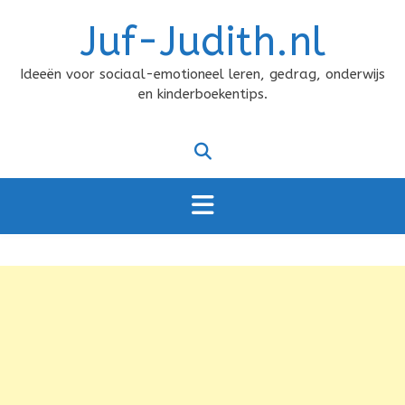
Doorgaan
Juf-Judith.nl
naar
inhoud
Ideeën voor sociaal-emotioneel leren, gedrag, onderwijs
en kinderboekentips.