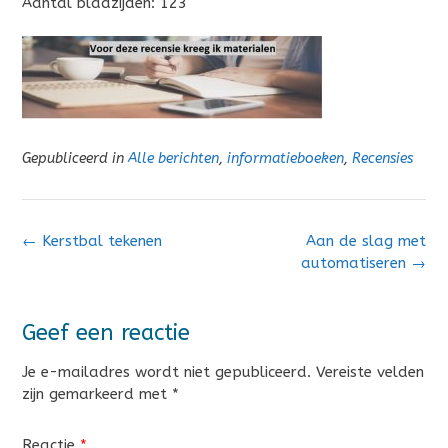
Aantal bladzijden: 123
Gepubliceerd in
Alle berichten
,
informatieboeken
,
Recensies
Bericht
←
Kerstbal tekenen
Aan de slag met
navigatie
automatiseren
→
Geef een reactie
Je e-mailadres wordt niet gepubliceerd.
Vereiste velden
zijn gemarkeerd met
*
Reactie
*