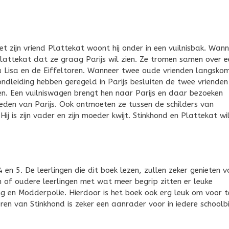
t zijn vriend Plattekat woont hij onder in een vuilnisbak. Wan
attekat dat ze graag Parijs wil zien. Ze tromen samen over e
na Lisa en de Eiffeltoren. Wanneer twee oude vrienden langsko
ondleiding hebben geregeld in Parijs besluiten de twee vriende
en. Een vuilniswagen brengt hen naar Parijs en daar bezoeken
eden van Parijs. Ook ontmoeten ze tussen de schilders van
ij is zijn vader en zijn moeder kwijt. Stinkhond en Plattekat wi
 en 5. De leerlingen die dit boek lezen, zullen zeker genieten v
 of oudere leerlingen met wat meer begrip zitten er leuke
g en Modderpolie. Hierdoor is het boek ook erg leuk om voor t
ren van Stinkhond is zeker een aanrader voor in iedere schoolb