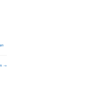
en
an
→