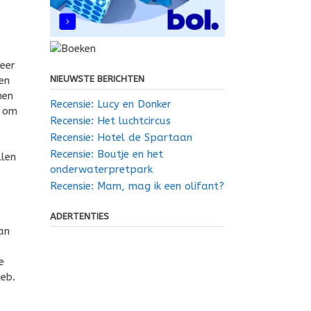
neer
NIEUWSTE BERICHTEN
en
men
Recensie: Lucy en Donker
n om
Recensie: Het luchtcircus
Recensie: Hotel de Spartaan
Recensie: Boutje en het
llen
onderwaterpretpark
Recensie: Mam, mag ik een olifant?
ADERTENTIES
an
e
ieb.