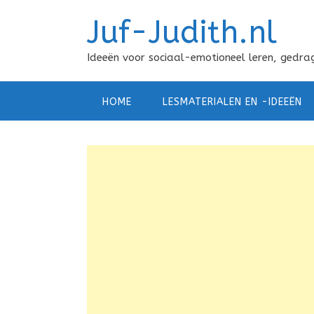
Doorgaan
Juf-Judith.nl
naar
inhoud
Ideeën voor sociaal-emotioneel leren, gedrag
HOME
LESMATERIALEN EN -IDEEËN