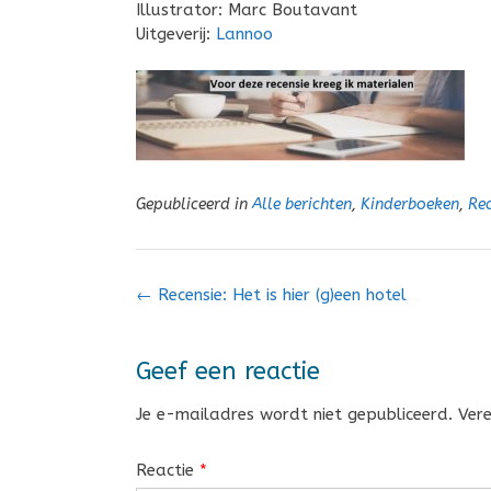
Illustrator: Marc Boutavant
Uitgeverij:
Lannoo
Gepubliceerd in
Alle berichten
,
Kinderboeken
,
Rec
Bericht
←
Recensie: Het is hier (g)een hotel
navigatie
Geef een reactie
Je e-mailadres wordt niet gepubliceerd.
Ver
Reactie
*