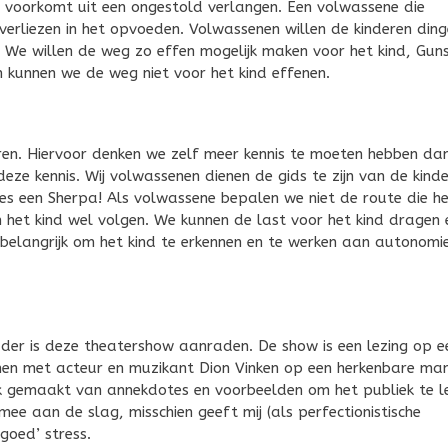
t voorkomt uit een ongestold verlangen. Een volwassene die
verliezen in het opvoeden. Volwassenen willen de kinderen din
 We willen de weg zo effen mogelijk maken voor het kind, Gun
 kunnen we de weg niet voor het kind effenen.
ren. Hiervoor denken we zelf meer kennis te moeten hebben da
ze kennis. Wij volwassenen dienen de gids te zijn van de kinde
es een Sherpa! Als volwassene bepalen we niet de route die h
n het kind wel volgen. We kunnen de last voor het kind dragen 
 belangrijk om het kind te erkennen en te werken aan autonomi
ouder is deze theatershow aanraden. De show is een lezing op e
men met acteur en muzikant Dion Vinken op een herkenbare man
k gemaakt van annekdotes en voorbeelden om het publiek te l
ee aan de slag, misschien geeft mij (als perfectionistische
goed’ stress.