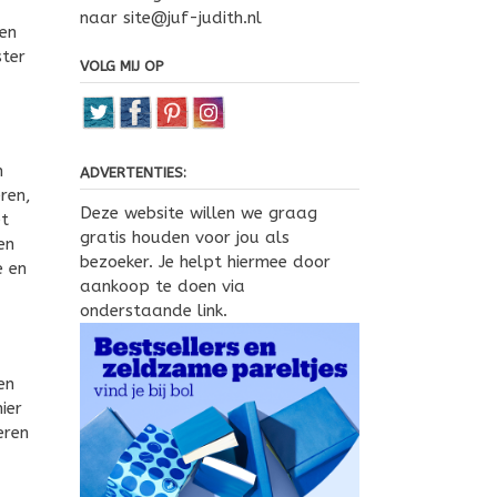
naar site@juf-judith.nl
gen
ster
VOLG MIJ OP
n
ADVERTENTIES:
ren,
Deze website willen we graag
et
gratis houden voor jou als
en
bezoeker. Je helpt hiermee door
e en
aankoop te doen via
onderstaande link.
en
ier
eren