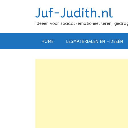
Doorgaan
Juf-Judith.nl
naar
inhoud
Ideeën voor sociaal-emotioneel leren, gedrag
HOME
LESMATERIALEN EN -IDEEËN