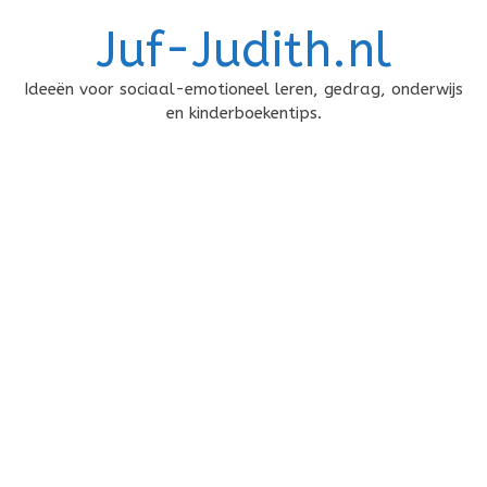
Doorgaan
Juf-Judith.nl
naar
inhoud
Ideeën voor sociaal-emotioneel leren, gedrag, onderwijs
en kinderboekentips.