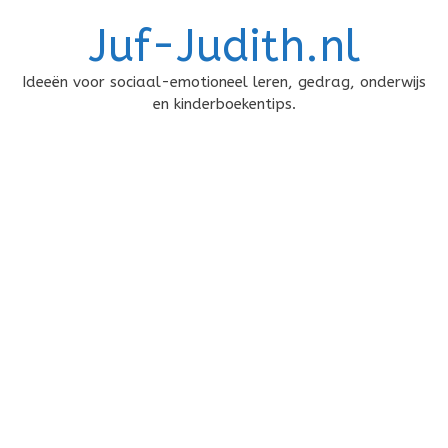
Doorgaan
Juf-Judith.nl
naar
inhoud
Ideeën voor sociaal-emotioneel leren, gedrag, onderwijs
en kinderboekentips.