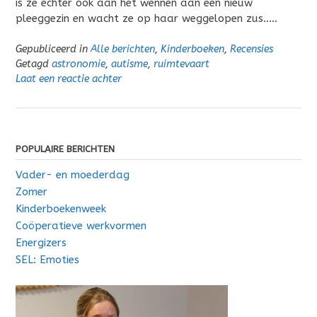
is ze echter ook aan het wennen aan een nieuw
pleeggezin en wacht ze op haar weggelopen zus…..
Gepubliceerd in
Alle berichten
,
Kinderboeken
,
Recensies
Getagd
astronomie
,
autisme
,
ruimtevaart
Laat een reactie achter
POPULAIRE BERICHTEN
Vader- en moederdag
Zomer
Kinderboekenweek
Coöperatieve werkvormen
Energizers
SEL: Emoties