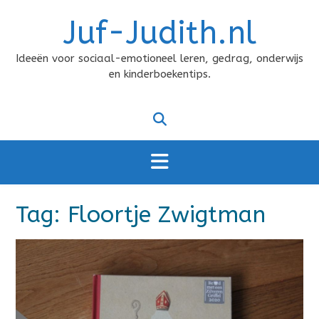
Doorgaan
Juf-Judith.nl
naar
inhoud
Ideeën voor sociaal-emotioneel leren, gedrag, onderwijs
en kinderboekentips.
Tag:
Floortje Zwigtman