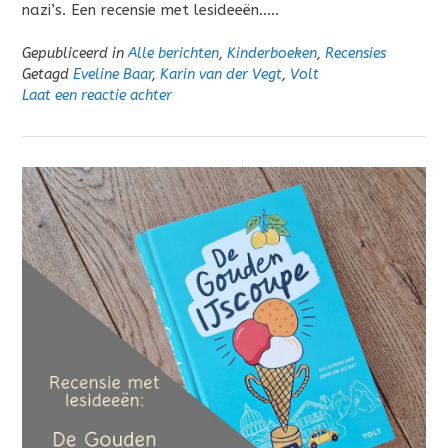
nazi’s. Een recensie met lesideeën…..
Gepubliceerd in
Alle berichten
,
Kinderboeken
,
Recensies
Getagd
Eveline Baar
,
Karin van der Vegt
,
Volt
Laat een reactie achter