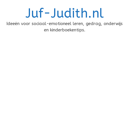
Doorgaan
Juf-Judith.nl
naar
inhoud
Ideeën voor sociaal-emotioneel leren, gedrag, onderwijs
en kinderboekentips.