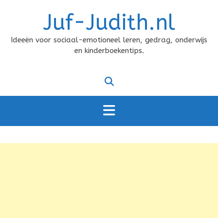
Doorgaan
Juf-Judith.nl
naar
inhoud
Ideeën voor sociaal-emotioneel leren, gedrag, onderwijs
en kinderboekentips.