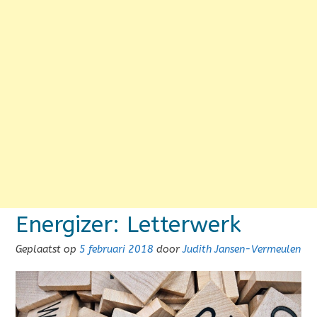
Energizer: Letterwerk
Geplaatst op
5 februari 2018
door
Judith Jansen-Vermeulen