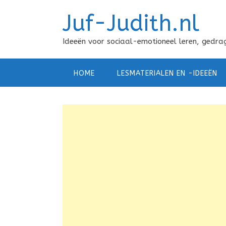
Doorgaan
Juf-Judith.nl
naar
inhoud
Ideeën voor sociaal-emotioneel leren, gedrag
HOME
LESMATERIALEN EN -IDEEËN