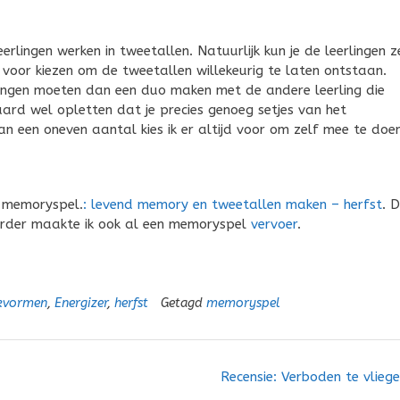
lingen werken in tweetallen. Natuurlijk kun je de leerlingen z
voor kiezen om de tweetallen willekeurig te laten ontstaan.
rlingen moeten dan een duo maken met de andere leerling die
raard wel opletten dat je precies genoeg setjes van het
n een oneven aantal kies ik er altijd voor om zelf mee te doen
t memoryspel.
: levend memory en tweetallen maken – herfst
. 
rder maakte ik ook al een memoryspel
vervoer
.
rkvormen
,
Energizer
,
herfst
Getagd
memoryspel
Recensie: Verboden te vlieg