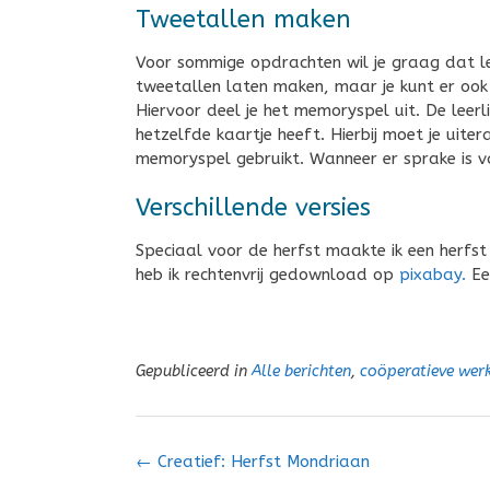
Tweetallen maken
Voor sommige opdrachten wil je graag dat leer
tweetallen laten maken, maar je kunt er ook 
Hiervoor deel je het memoryspel uit. De lee
hetzelfde kaartje heeft. Hierbij moet je uite
memoryspel gebruikt. Wanneer er sprake is va
Verschillende versies
Speciaal voor de herfst maakte ik een herfs
heb ik rechtenvrij gedownload op
pixabay.
Ee
Gepubliceerd in
Alle berichten
,
coöperatieve we
Bericht
←
Creatief: Herfst Mondriaan
navigatie