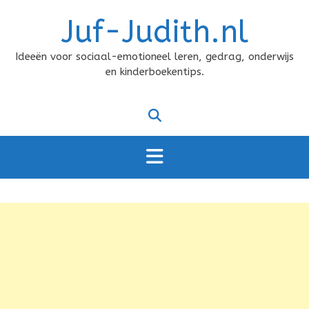
Doorgaan
Juf-Judith.nl
naar
inhoud
Ideeën voor sociaal-emotioneel leren, gedrag, onderwijs
en kinderboekentips.