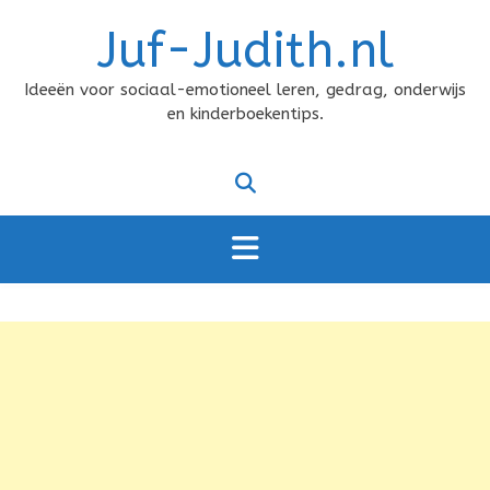
Doorgaan
Juf-Judith.nl
naar
inhoud
Ideeën voor sociaal-emotioneel leren, gedrag, onderwijs
en kinderboekentips.