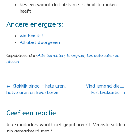
kies een woord dat niets met school te maken
heeft
Andere energizers:
wie ben ik 2
Alfabet doorgeven
Gepubliceerd in
Alle berichten
,
Energizer
,
Lesmaterialen en
ideeën
Bericht
←
Klokkijk bingo – hele uren,
Vind iemand die…..
navigatie
halve uren en kwartieren
kerstvakantie
→
Geef een reactie
Je e-mailadres wordt niet gepubliceerd.
Vereiste velden
zijn gemarkeerd met
*