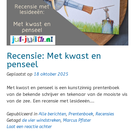
Recensie: Met kwast en
penseel
Geplaatst op
18 oktober 2025
Met kwast en penseel is een kunstzinnig prentenboek
van de bekende schrijver en tekenaar van de mooiste vis
van de zee. Een recensie met lesideeën….
Gepubliceerd in
Alle berichten
,
Prentenboek
,
Recensies
Getagd
de vier windstreken
,
Marcus Pfister
Laat een reactie achter