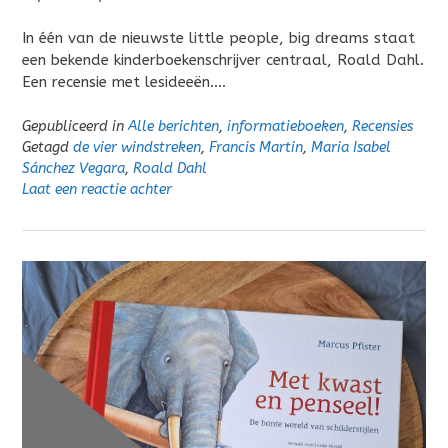
In één van de nieuwste little people, big dreams staat
een bekende kinderboekenschrijver centraal, Roald Dahl.
Een recensie met lesideeën….
Gepubliceerd in
Alle berichten
,
informatieboeken
,
Recensies
Getagd
de vier windstreken
,
Francis Martin
,
Maria Isabel
Sánchez Vegara
,
Roald Dahl
Laat een reactie achter