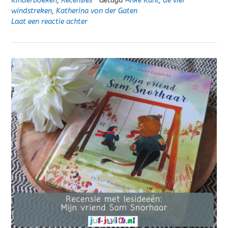
Kinderboeken
,
Recensies
Getagd
Anke Kuhl
,
de vier
windstreken
,
Katherina von der Gaten
Laat een reactie achter