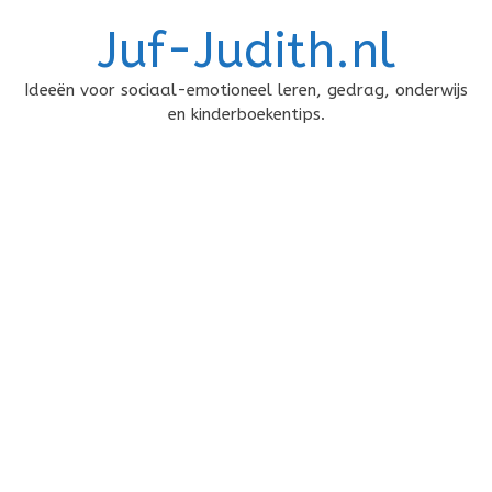
Doorgaan
Juf-Judith.nl
naar
inhoud
Ideeën voor sociaal-emotioneel leren, gedrag, onderwijs
en kinderboekentips.