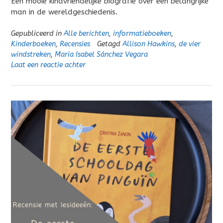
Een mooie kindvriendelijke biografie over een belangrijke
man in de wereldgeschiedenis.
Gepubliceerd in
Alle berichten
,
informatieboeken
,
Kinderboeken
,
Recensies
Getagd
Allison Hawkins
,
de vier
windstreken
,
Maria Isabel Sánchez Vegara
Laat een reactie achter