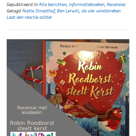
Gepubliceerd in
Alle berichten
,
informatieboeken
,
Recensies
Getagd
Alette Straathof
,
Ben Lerwill
,
de vier windstreken
Laat een reactie achter