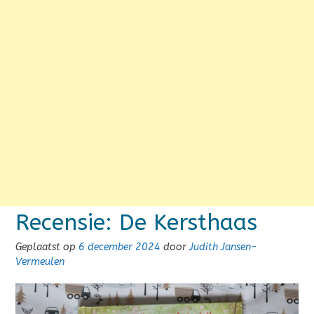
Recensie: De Kersthaas
Geplaatst op
6 december 2024
door
Judith Jansen-
Vermeulen