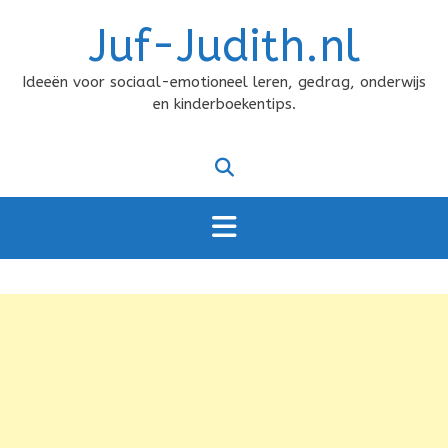
Doorgaan
Juf-Judith.nl
naar
inhoud
Ideeën voor sociaal-emotioneel leren, gedrag, onderwijs
en kinderboekentips.