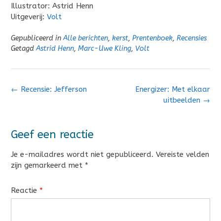
Illustrator: Astrid Henn
Uitgeverij:
Volt
Gepubliceerd in
Alle berichten
,
kerst
,
Prentenboek
,
Recensies
Getagd
Astrid Henn
,
Marc-Uwe Kling
,
Volt
Bericht
←
Recensie: Jefferson
Energizer: Met elkaar
navigatie
uitbeelden
→
Geef een reactie
Je e-mailadres wordt niet gepubliceerd.
Vereiste velden
zijn gemarkeerd met
*
Reactie
*