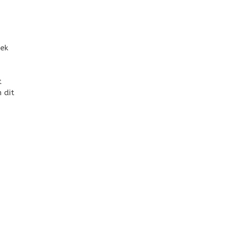
oek
t
 dit