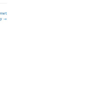
 met
ty
→