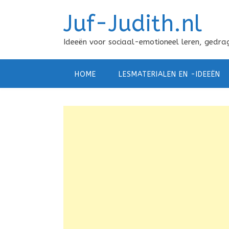
Doorgaan
Juf-Judith.nl
naar
inhoud
Ideeën voor sociaal-emotioneel leren, gedrag
HOME
LESMATERIALEN EN -IDEEËN