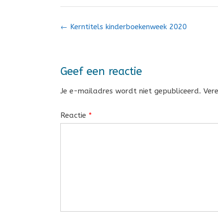
Bericht
←
Kerntitels kinderboekenweek 2020
navigatie
Geef een reactie
Je e-mailadres wordt niet gepubliceerd.
Ver
Reactie
*