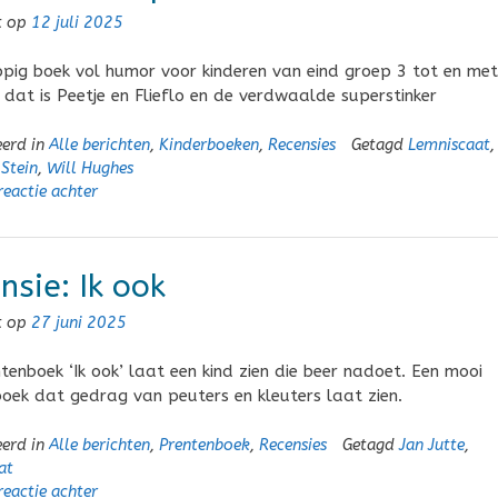
t op
12 juli 2025
pig boek vol humor voor kinderen van eind groep 3 tot en met
 dat is Peetje en Flieflo en de verdwaalde superstinker
eerd in
Alle berichten
,
Kinderboeken
,
Recensies
Getagd
Lemniscaat
,
Stein
,
Will Hughes
reactie achter
nsie: Ik ook
t op
27 juni 2025
tenboek ‘Ik ook’ laat een kind zien die beer nadoet. Een mooi
oek dat gedrag van peuters en kleuters laat zien.
eerd in
Alle berichten
,
Prentenboek
,
Recensies
Getagd
Jan Jutte
,
at
reactie achter