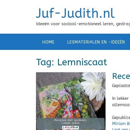
Doorgaan
Juf-Judith.nl
naar
inhoud
Ideeën voor sociaal-emotioneel leren, gedrag
HOME
LESMATERIALEN EN -IDEEËN
Tag:
Lemniscaat
Rece
Geplaats
In lekke
allemaal
Gepublic
Miriam B
Laat een 