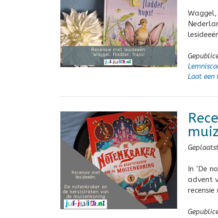
Waggel, 
Nederlan
lesideeë
Gepublic
Lemnisca
Laat een 
Rece
muiz
Geplaats
In ‘De n
advent v
recensie
Gepublic