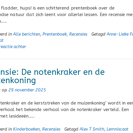
fladder, hups! is een schitterend prentenboek over de
dse natuur dat zich leent voor allerlei lessen. Een recensie me
n…..
eerd in
Alle berichten
,
Prentenboek
,
Recensies
Getagd
Anne-Lieke F
at
reactie achter
nsie: De notenkraker en de
enkoning
t op
29 november 2025
otenkraker en de kerststreken van de muizenkoning’ wordt in ee
erhaal het bekende verhaal van de notenkraker verteld. Een
 met lesideeën…..
eerd in
Kinderboeken
,
Recensies
Getagd
Alex T Smith
,
Lemniscaat