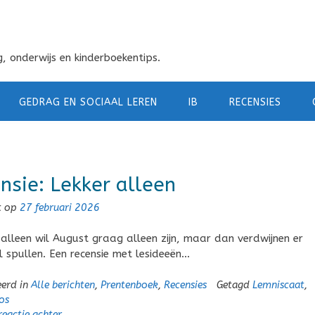
, onderwijs en kinderboekentips.
GEDRAG EN SOCIAAL LEREN
IB
RECENSIES
nsie: Lekker alleen
t op
27 februari 2026
r alleen wil August graag alleen zijn, maar dan verdwijnen er
 spullen. Een recensie met lesideeën…
eerd in
Alle berichten
,
Prentenboek
,
Recensies
Getagd
Lemniscaat
,
os
reactie achter