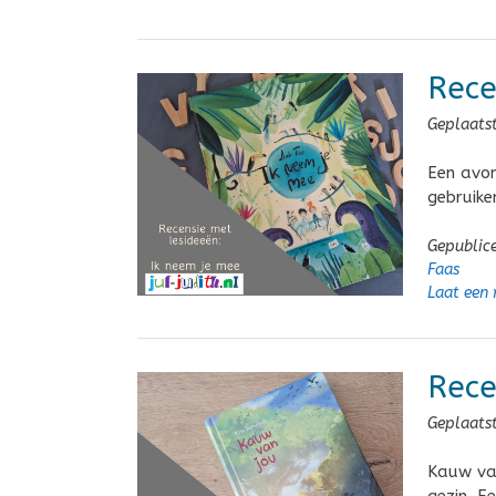
Rece
Geplaats
Een avon
gebruiken
Gepublic
Faas
Laat een 
Rece
Geplaats
Kauw van