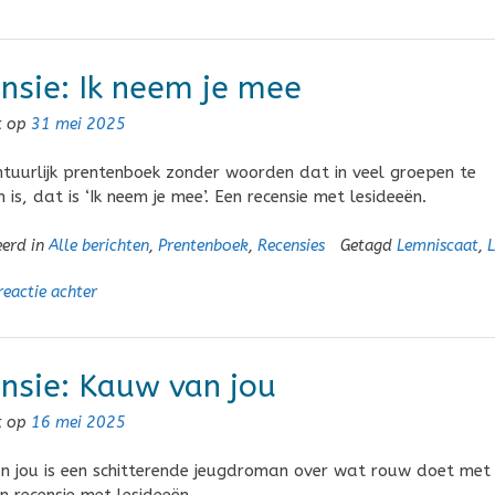
nsie: Ik neem je mee
t op
31 mei 2025
tuurlijk prentenboek zonder woorden dat in veel groepen te
 is, dat is ‘Ik neem je mee’. Een recensie met lesideeën.
eerd in
Alle berichten
,
Prentenboek
,
Recensies
Getagd
Lemniscaat
,
L
reactie achter
nsie: Kauw van jou
t op
16 mei 2025
 jou is een schitterende jeugdroman over wat rouw doet met