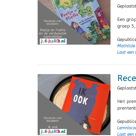
Geplaats
Een grap
groep 5,
Gepublic
Mathilde 
Laat een 
Rece
Geplaats
Het pren
prentenb
Gepublic
Lemnisca
Laat een 