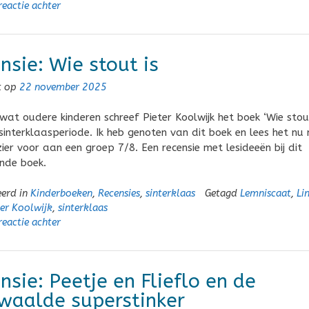
reactie achter
nsie: Wie stout is
t op
22 november 2025
wat oudere kinderen schreef Pieter Koolwijk het boek ‘Wie stout
sinterklaasperiode. Ik heb genoten van dit boek en lees het nu
zier voor aan een groep 7/8. Een recensie met lesideeën bij dit
ende boek.
eerd in
Kinderboeken
,
Recensies
,
sinterklaas
Getagd
Lemniscaat
,
Li
ter Koolwijk
,
sinterklaas
reactie achter
nsie: Peetje en Flieflo en de
waalde superstinker