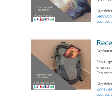
gezin. E
Gepublic
Lemnisca
Laat een 
Rece
Geplaats
Een rugz
emoties,
Een schi
Gepublic
Linde Faa
Laat een 