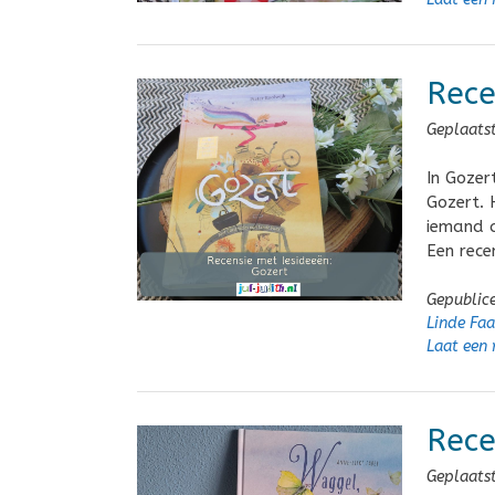
Rece
Geplaats
In Gozer
Gozert. 
iemand a
Een rece
Gepublic
Linde Faa
Laat een 
Rece
Geplaats