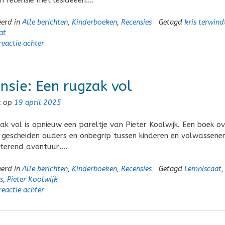
en recensie met lesideeën….
eerd in
Alle berichten
,
Kinderboeken
,
Recensies
Getagd
kris terwind
at
reactie achter
nsie: Een rugzak vol
t op
19 april 2025
ak vol is opnieuw een pareltje van Pieter Koolwijk. Een boek ov
 gescheiden ouders en onbegrip tussen kinderen en volwassenen
tterend avontuur….
eerd in
Alle berichten
,
Kinderboeken
,
Recensies
Getagd
Lemniscaat
,
s
,
Pieter Koolwijk
reactie achter