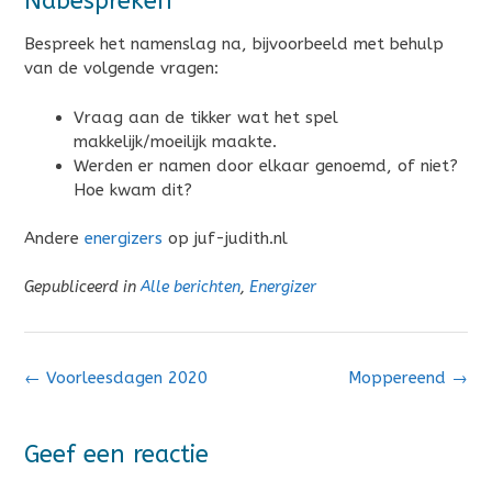
Nabespreken
Bespreek het namenslag na, bijvoorbeeld met behulp
van de volgende vragen:
Vraag aan de tikker wat het spel
makkelijk/moeilijk maakte.
Werden er namen door elkaar genoemd, of niet?
Hoe kwam dit?
Andere
energizers
op juf-judith.nl
Gepubliceerd in
Alle berichten
,
Energizer
Bericht
←
Voorleesdagen 2020
Moppereend
→
navigatie
Geef een reactie