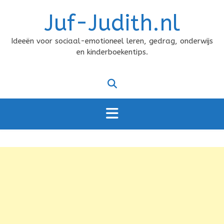
Doorgaan
Juf-Judith.nl
naar
inhoud
Ideeën voor sociaal-emotioneel leren, gedrag, onderwijs
en kinderboekentips.