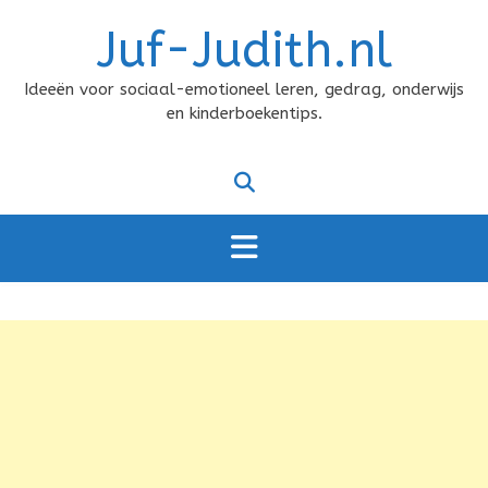
Doorgaan
Juf-Judith.nl
naar
inhoud
Ideeën voor sociaal-emotioneel leren, gedrag, onderwijs
en kinderboekentips.