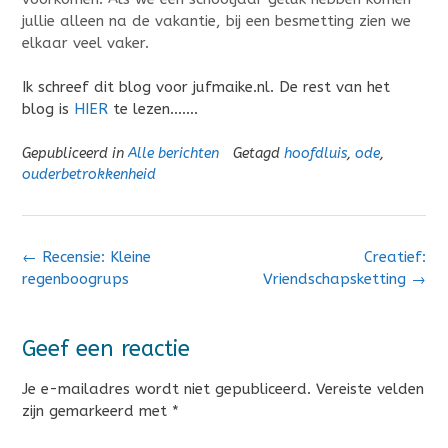
jullie alleen na de vakantie, bij een besmetting zien we
elkaar veel vaker.
Ik schreef dit blog voor jufmaike.nl. De rest van het
blog is
HIER
te lezen…….
Gepubliceerd in
Alle berichten
Getagd
hoofdluis
,
ode
,
ouderbetrokkenheid
Bericht
←
Recensie: Kleine
Creatief:
navigatie
regenboogrups
Vriendschapsketting
→
Geef een reactie
Je e-mailadres wordt niet gepubliceerd.
Vereiste velden
zijn gemarkeerd met
*