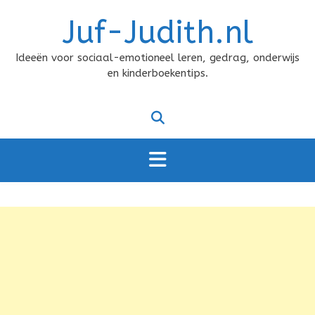
Doorgaan
Juf-Judith.nl
naar
inhoud
Ideeën voor sociaal-emotioneel leren, gedrag, onderwijs
en kinderboekentips.