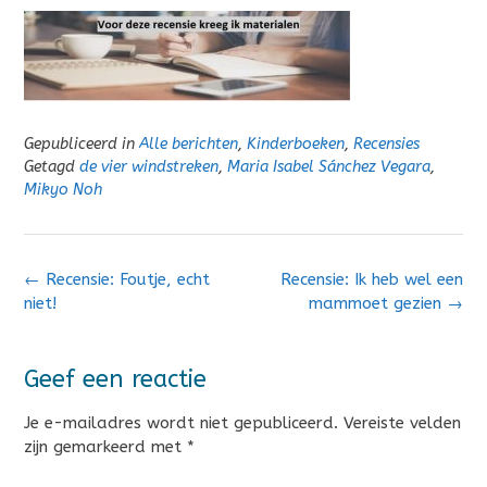
Gepubliceerd in
Alle berichten
,
Kinderboeken
,
Recensies
Getagd
de vier windstreken
,
Maria Isabel Sánchez Vegara
,
Mikyo Noh
Bericht
←
Recensie: Foutje, echt
Recensie: Ik heb wel een
navigatie
niet!
mammoet gezien
→
Geef een reactie
Je e-mailadres wordt niet gepubliceerd.
Vereiste velden
zijn gemarkeerd met
*