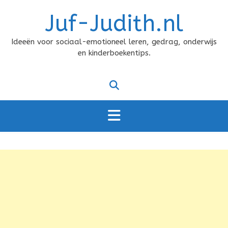
Doorgaan
Juf-Judith.nl
naar
inhoud
Ideeën voor sociaal-emotioneel leren, gedrag, onderwijs
en kinderboekentips.