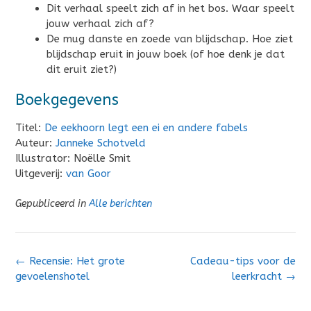
Dit verhaal speelt zich af in het bos. Waar speelt
jouw verhaal zich af?
De mug danste en zoede van blijdschap. Hoe ziet
blijdschap eruit in jouw boek (of hoe denk je dat
dit eruit ziet?)
Boekgegevens
Titel:
De eekhoorn legt een ei en andere fabels
Auteur:
Janneke Schotveld
Illustrator: Noëlle Smit
Uitgeverij:
van Goor
Gepubliceerd in
Alle berichten
Bericht
←
Recensie: Het grote
Cadeau-tips voor de
navigatie
gevoelenshotel
leerkracht
→