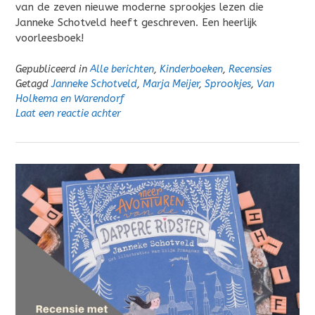
van de zeven nieuwe moderne sprookjes lezen die
Janneke Schotveld heeft geschreven. Een heerlijk
voorleesboek!
Gepubliceerd in
Alle berichten
,
Kinderboeken
,
Recensies
Getagd
Janneke Schotveld
,
Marja Meijer
,
Sprookjes
,
Van
Holkema en Warendorf
Laat een reactie achter