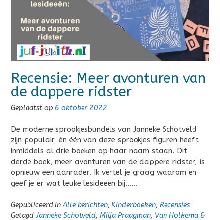
Recensie: Meer avonturen van
de dappere ridster
Geplaatst op
6 oktober 2022
De moderne sprookjesbundels van Janneke Schotveld
zijn populair, én één van deze sprookjes figuren heeft
inmiddels al drie boeken op haar naam staan. Dit
derde boek, meer avonturen van de dappere ridster, is
opnieuw een aanrader. Ik vertel je graag waarom en
geef je er wat leuke lesideeën bij……
Gepubliceerd in
Alle berichten
,
Kinderboeken
,
Recensies
Getagd
Janneke Schotveld
,
Milja Praagman
,
Van Holkema &