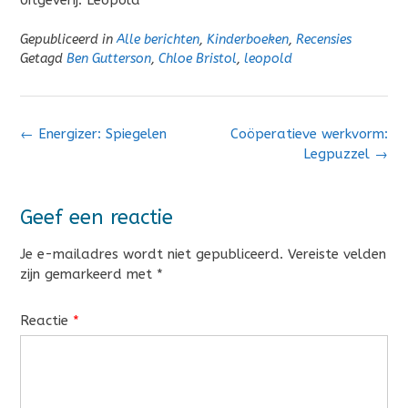
Gepubliceerd in
Alle berichten
,
Kinderboeken
,
Recensies
Getagd
Ben Gutterson
,
Chloe Bristol
,
leopold
Bericht
←
Energizer: Spiegelen
Coöperatieve werkvorm:
navigatie
Legpuzzel
→
Geef een reactie
Je e-mailadres wordt niet gepubliceerd.
Vereiste velden
zijn gemarkeerd met
*
Reactie
*