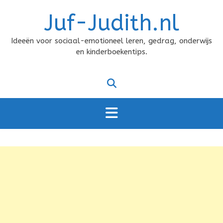
Doorgaan
Juf-Judith.nl
naar
inhoud
Ideeën voor sociaal-emotioneel leren, gedrag, onderwijs
en kinderboekentips.