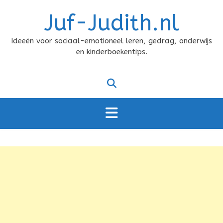
Doorgaan
Juf-Judith.nl
naar
inhoud
Ideeën voor sociaal-emotioneel leren, gedrag, onderwijs
en kinderboekentips.