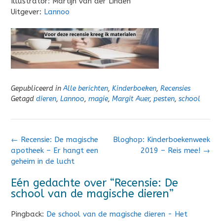
Illustrator: Martijn van der Linden
Uitgever:
Lannoo
Gepubliceerd in
Alle berichten
,
Kinderboeken
,
Recensies
Getagd
dieren
,
Lannoo
,
magie
,
Margit Auer
,
pesten
,
school
Bericht
←
Recensie: De magische
Bloghop: Kinderboekenweek
navigatie
apotheek – Er hangt een
2019 – Reis mee!
→
geheim in de lucht
Eén gedachte over “
Recensie: De
school van de magische dieren
”
Pingback:
De school van de magische dieren - Het