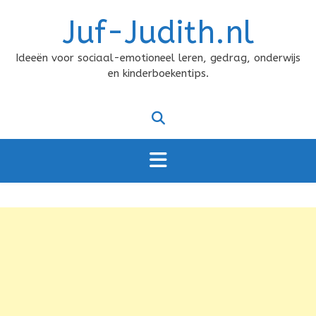
Doorgaan
Juf-Judith.nl
naar
inhoud
Ideeën voor sociaal-emotioneel leren, gedrag, onderwijs
en kinderboekentips.