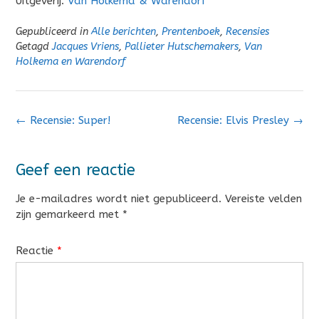
Uitgeverij:
Van Holkema & Warendorf
Gepubliceerd in
Alle berichten
,
Prentenboek
,
Recensies
Getagd
Jacques Vriens
,
Pallieter Hutschemakers
,
Van
Holkema en Warendorf
Bericht
←
Recensie: Super!
Recensie: Elvis Presley
→
navigatie
Geef een reactie
Je e-mailadres wordt niet gepubliceerd.
Vereiste velden
zijn gemarkeerd met
*
Reactie
*