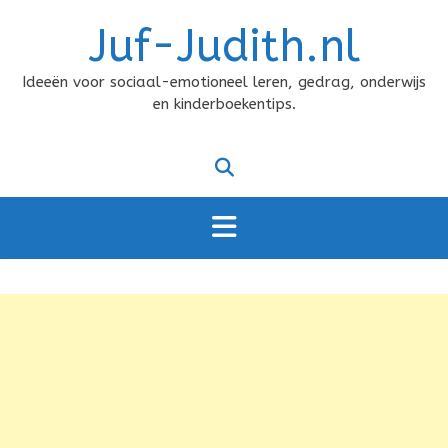
Doorgaan
Juf-Judith.nl
naar
inhoud
Ideeën voor sociaal-emotioneel leren, gedrag, onderwijs
en kinderboekentips.