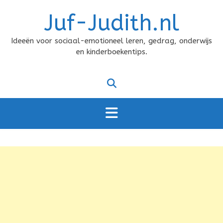
Doorgaan
Juf-Judith.nl
naar
inhoud
Ideeën voor sociaal-emotioneel leren, gedrag, onderwijs
en kinderboekentips.