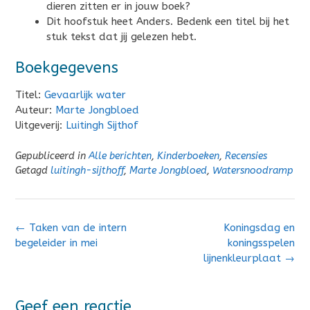
dieren zitten er in jouw boek?
Dit hoofstuk heet Anders. Bedenk een titel bij het
stuk tekst dat jij gelezen hebt.
Boekgegevens
Titel:
Gevaarlijk water
Auteur:
Marte Jongbloed
Uitgeverij:
Luitingh Sijthof
Gepubliceerd in
Alle berichten
,
Kinderboeken
,
Recensies
Getagd
luitingh-sijthoff
,
Marte Jongbloed
,
Watersnoodramp
Bericht
←
Taken van de intern
Koningsdag en
navigatie
begeleider in mei
koningsspelen
lijnenkleurplaat
→
Geef een reactie