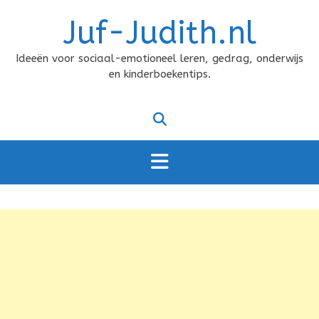
Doorgaan
Juf-Judith.nl
naar
inhoud
Ideeën voor sociaal-emotioneel leren, gedrag, onderwijs
en kinderboekentips.