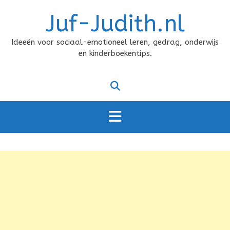
Doorgaan
Juf-Judith.nl
naar
inhoud
Ideeën voor sociaal-emotioneel leren, gedrag, onderwijs
en kinderboekentips.