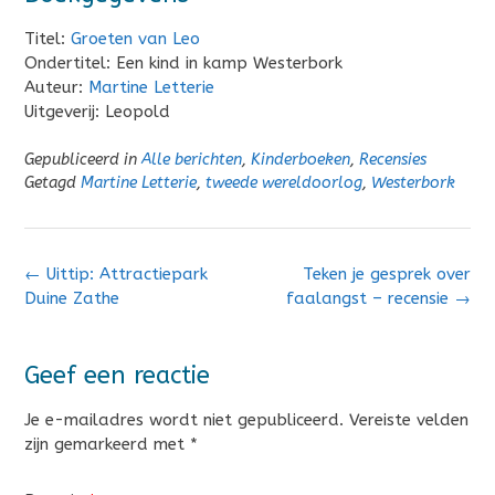
Titel:
Groeten van Leo
Ondertitel: Een kind in kamp Westerbork
Auteur:
Martine Letterie
Uitgeverij: Leopold
Gepubliceerd in
Alle berichten
,
Kinderboeken
,
Recensies
Getagd
Martine Letterie
,
tweede wereldoorlog
,
Westerbork
Bericht
←
Uittip: Attractiepark
Teken je gesprek over
navigatie
Duine Zathe
faalangst – recensie
→
Geef een reactie
Je e-mailadres wordt niet gepubliceerd.
Vereiste velden
zijn gemarkeerd met
*