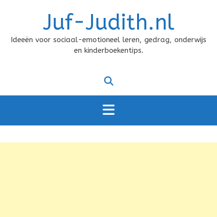
Doorgaan
Juf-Judith.nl
naar
inhoud
Ideeën voor sociaal-emotioneel leren, gedrag, onderwijs
en kinderboekentips.