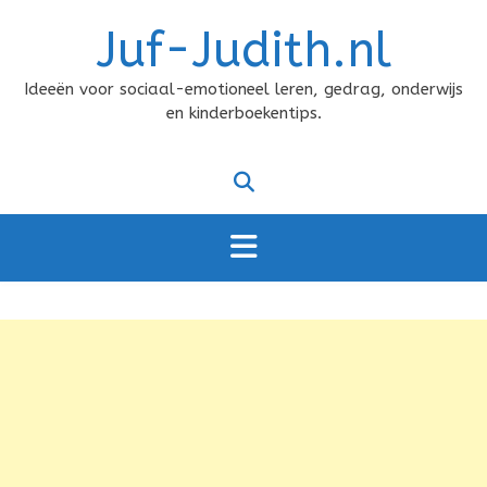
Doorgaan
Juf-Judith.nl
naar
inhoud
Ideeën voor sociaal-emotioneel leren, gedrag, onderwijs
en kinderboekentips.