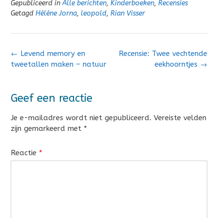
Gepubliceerd in
Alle berichten
,
Kinderboeken
,
Recensies
Getagd
Hélène Jorna
,
leopold
,
Rian Visser
Bericht
←
Levend memory en
Recensie: Twee vechtende
navigatie
tweetallen maken – natuur
eekhoorntjes
→
Geef een reactie
Je e-mailadres wordt niet gepubliceerd.
Vereiste velden
zijn gemarkeerd met
*
Reactie
*