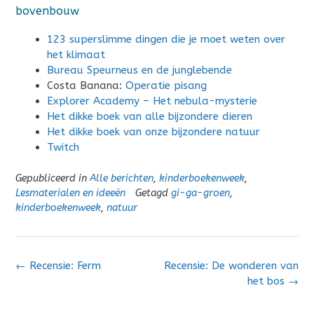
bovenbouw
123 superslimme dingen die je moet weten over
het klimaat
Bureau Speurneus en de junglebende
Costa Banana:
Operatie pisang
Explorer Academy – Het nebula-mysterie
Het dikke boek van alle bijzondere dieren
Het dikke boek van onze bijzondere natuur
Twitch
Gepubliceerd in
Alle berichten
,
kinderboekenweek
,
Lesmaterialen en ideeën
Getagd
gi-ga-groen
,
kinderboekenweek
,
natuur
Bericht
←
Recensie: Ferm
Recensie: De wonderen van
navigatie
het bos
→