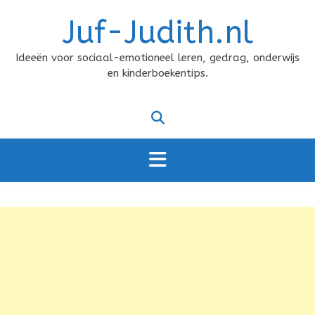
Doorgaan
Juf-Judith.nl
naar
inhoud
Ideeën voor sociaal-emotioneel leren, gedrag, onderwijs
en kinderboekentips.