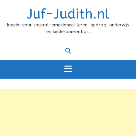
Doorgaan
Juf-Judith.nl
naar
inhoud
Ideeën voor sociaal-emotioneel leren, gedrag, onderwijs
en kinderboekentips.