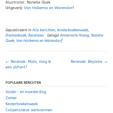
Illustrator: Natelle Quek
Uitgeverij:
Van Holkema en Warendorf
Gepubliceerd in
Alle berichten
,
kinderboekenweek
,
Prentenboek
,
Recensies
Getagd
Annemarie Anang
,
Natelle
Quek
,
Van Holkema en Warendorf
Bericht
←
Recensie: Mam, mag ik
Recensie: Beyonce
→
navigatie
een olifant?
POPULAIRE BERICHTEN
Vader- en moederdag
Zomer
Kinderboekenweek
Coöperatieve werkvormen