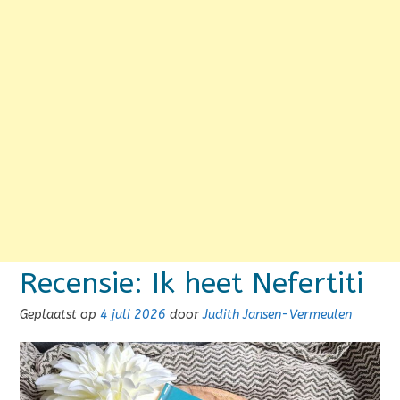
Recensie: Ik heet Nefertiti
Geplaatst op
4 juli 2026
door
Judith Jansen-Vermeulen