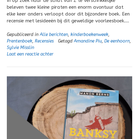
In op zoek naar de schat van Z te verschrikkelijke
beleven twee kleine piraten een enorm avontuur dat
elke keer anders verloopt door dit bijzondere boek. Een
recensie met lesideeën bij dit geweldige voorleesboek….
Gepubliceerd in
Alle berichten
,
kinderboekenweek
,
Prentenboek
,
Recensies
Getagd
Amandine Piu
,
De eenhoorn
,
Sylvie Misslin
Laat een reactie achter