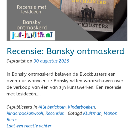
Recensie: Bansky ontmaskerd
Geplaatst op
30 augustus 2025
In Bansky ontmaskerd beleven de Blockbusters een
avontuur wanneer ze Bansky willen waarschuwen over
de verkoop van één van zijn kunstwerken. Een recensie
met lesideeën….
Gepubliceerd in
Alle berichten
,
Kinderboeken
,
kinderboekenweek
,
Recensies
Getagd
Kluitman
,
Manon
Berns
Laat een reactie achter