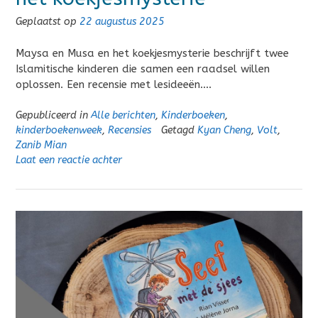
Geplaatst op
22 augustus 2025
Maysa en Musa en het koekjesmysterie beschrijft twee
Islamitische kinderen die samen een raadsel willen
oplossen. Een recensie met lesideeën….
Gepubliceerd in
Alle berichten
,
Kinderboeken
,
kinderboekenweek
,
Recensies
Getagd
Kyan Cheng
,
Volt
,
Zanib Mian
Laat een reactie achter