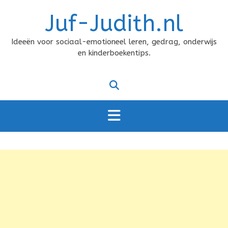
Doorgaan
Juf-Judith.nl
naar
inhoud
Ideeën voor sociaal-emotioneel leren, gedrag, onderwijs
en kinderboekentips.