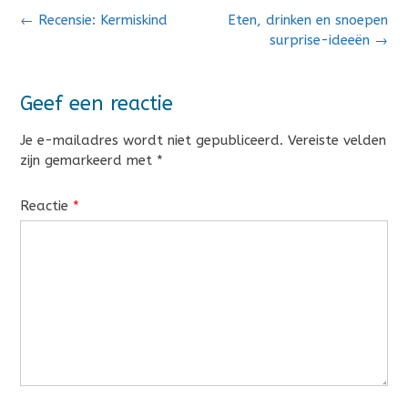
Bericht
←
Recensie: Kermiskind
Eten, drinken en snoepen
navigatie
surprise-ideeën
→
Geef een reactie
Je e-mailadres wordt niet gepubliceerd.
Vereiste velden
zijn gemarkeerd met
*
Reactie
*