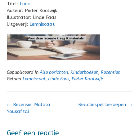
Titel:
Luna
Auteur: Pieter Koolwijk
Illustrator: Linde Faas
Uitgeverij:
Lemniscaat
Gepubliceerd in
Alle berichten
,
Kinderboeken
,
Recensies
Getagd
Lemniscaat
,
Linde Faas
,
Pieter Koolwijk
Bericht
←
Recensie: Malala
Reactiespel beroepen
→
navigatie
Yousafzai
Geef een reactie