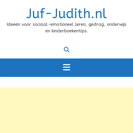
Doorgaan
Juf-Judith.nl
naar
inhoud
Ideeën voor sociaal-emotioneel leren, gedrag, onderwijs
en kinderboekentips.