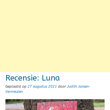
Recensie: Luna
Geplaatst op
27 augustus 2021
door
Judith Jansen-
Vermeulen