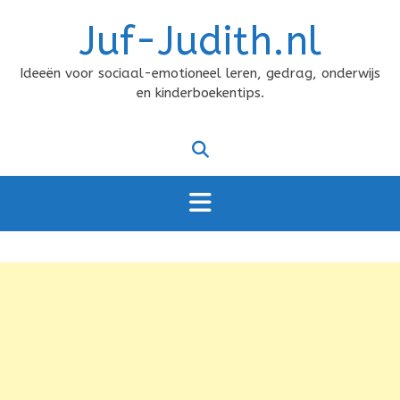
Doorgaan
Juf-Judith.nl
naar
inhoud
Ideeën voor sociaal-emotioneel leren, gedrag, onderwijs
en kinderboekentips.