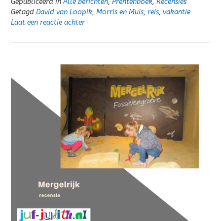
Gepubliceerd in
Alle berichten
,
Prentenboek
,
Recensies
Getagd
David van Loopik
,
Morris en Muis
,
reis
,
vakantie
Laat een reactie achter