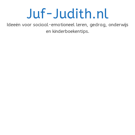
Doorgaan
Juf-Judith.nl
naar
inhoud
Ideeën voor sociaal-emotioneel leren, gedrag, onderwijs
en kinderboekentips.