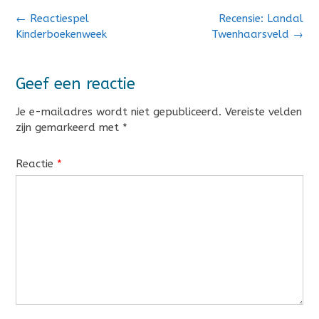
Bericht
←
Reactiespel
Recensie: Landal
navigatie
Kinderboekenweek
Twenhaarsveld
→
Geef een reactie
Je e-mailadres wordt niet gepubliceerd.
Vereiste velden
zijn gemarkeerd met
*
Reactie
*