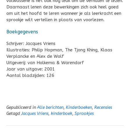
volwassene is het ook nog leuk om de verhalen te lezen.
Daarnaast lenen deze bewerkingen zich ook heel goed
om uit het hoofd te leren wanneer je als leerkracht een
sprookje wilt vertellen in plaats van voorlezen.
Boekgegevens
Schrijver: Jacques Vriens
Illustraties: Philip Hopman, The Tjong Khing, Klaas
Verplancke en Alex de Wolf
Uitgeverij: van Holkema & Warendorf
Jaar van uitgave: 2001
Aantal bladzijden: 126
Gepubliceerd in
Alle berichten
,
Kinderboeken
,
Recensies
Getagd
Jacques Vriens
,
kinderboek
,
Sprookjes