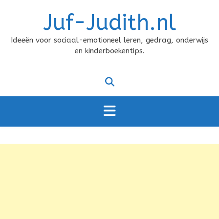
Doorgaan
Juf-Judith.nl
naar
inhoud
Ideeën voor sociaal-emotioneel leren, gedrag, onderwijs
en kinderboekentips.